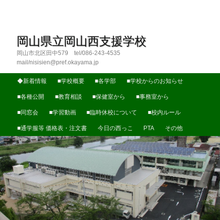
岡山県立岡山西支援学校
岡山市北区田中579 tel/086-243-4535
mail/nisisien@pref.okayama.jp
メインメニュー
◆新着情報
メインコンテンツへ移動
サブコンテンツへ移動
■学校概要
■各学部
■学校からのお知らせ
■各種公開
■教育相談
■保健室から
■事務室から
■同窓会
■学習動画
■臨時休校について
■校内ルール
■通学服等 価格表・注文書
今日の西っこ
PTA
その他