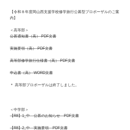
【令和８年度岡山西支援学校修学旅行公募型プロポーザルのご案
内】
＜高等部＞
公募通知書（高） PDF文書
実施要領（高） PDF文書
高等部修学旅行仕様書（高） PDF文書
申込書（高） WORD文書
＊ 高等部プロポーザルは終了しました。
＜中学部
＞
【R8】1_中 公募のお知らせ PDF文書
【R8】2_中 実施要領 PDF文書