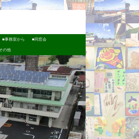
■事務室から
■同窓会
その他