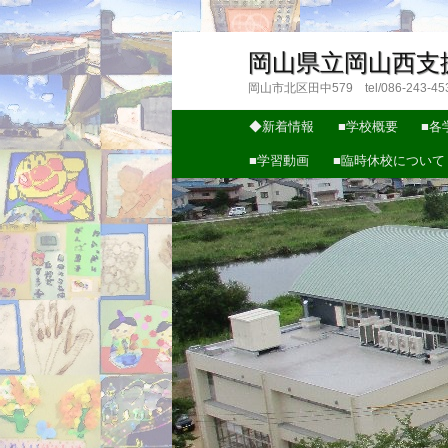
岡山県立岡山西支
岡山市北区田中579 tel/086-243-4535 m
メインメニュー
◆新着情報
■学校概要
■各
メインコンテンツへ移動
サブコンテンツへ移動
■学習動画
■臨時休校について