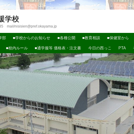
援学校
ail/nisisien@pref.okayama.jp
学部
■学校からのお知らせ
■各種公開
■教育相談
■保健室から
■校内ルール
■通学服等 価格表・注文書
今日の西っこ
PTA